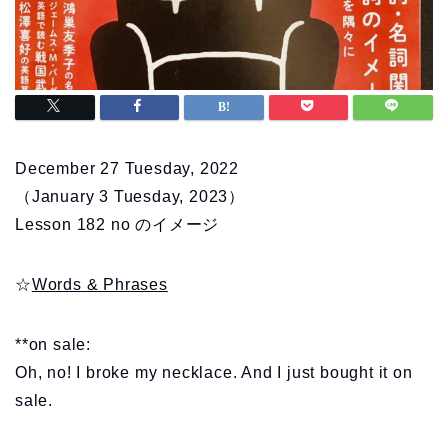
December
27 Tuesday, 2022
（January 3 Tuesday, 2023）
Lesson 182 no のイメージ
☆
Words & Phrases
**on sale:
Oh, no! I broke my necklace. And I just bought it on
sale.