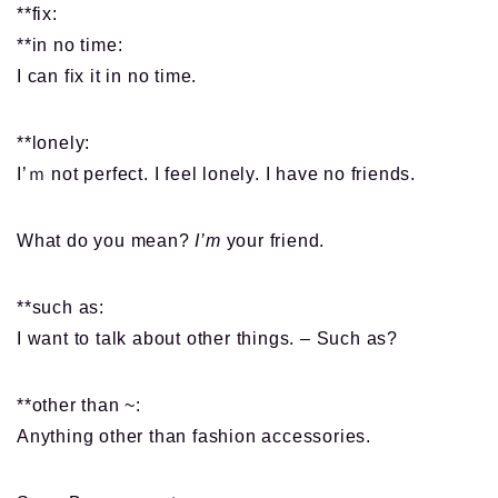
**fix:
**in no time:
I can fix it in no time.
**lonely:
I’ｍ not perfect. I feel lonely. I have no friends.
What do you mean?
I’m
your friend.
**such as:
I want to talk about other things. – Such as?
**other than ~:
Anything other than fashion accessories.