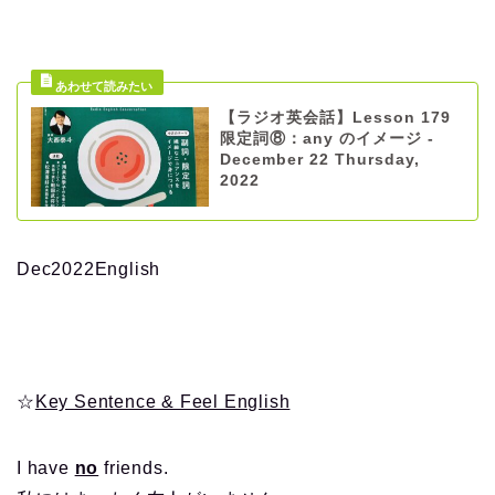
【ラジオ英会話】Lesson 179
限定詞⑧：any のイメージ -
December 22 Thursday,
2022
Dec2022English
☆
Key Sentence & Feel English
I have
no
friends.