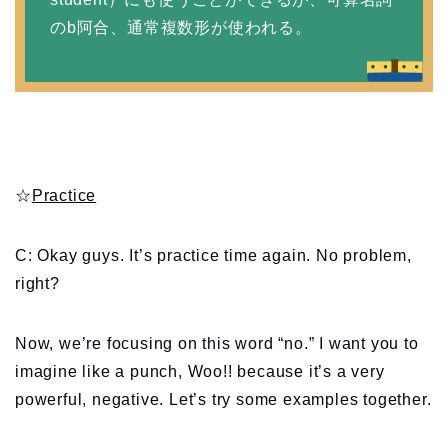
のb阿合、通常複数形が使われる。
☆
Practice
C: Okay guys. It’s practice time again. No problem,
right?
Now, we’re focusing on this word “no.” I want you to
imagine like a punch, Woo!! because it’s a very
powerful, negative. Let’s try some examples together.