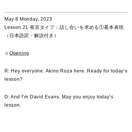
May 8 Monday, 2023
Lesson 21 発言タイプ：話し合いを求める①基本表現
（日本語訳・解説付き）
☆
Opening
R: Hey everyone. Akino Roza here. Ready for today’s
lesson?
D: And I’m David Evans. May you enjoy today’s
lesson.