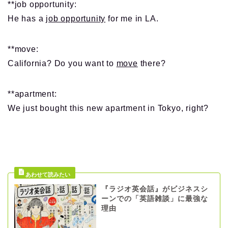
**job opportunity:
He has a j
ob opportunity
for me in LA.
**move:
California? Do you want to
move
there?
**apartment:
We just bought this new apartment in Tokyo, right?
『ラジオ英会話』がビジネスシ
ーンでの「英語雑談」に最強な
理由