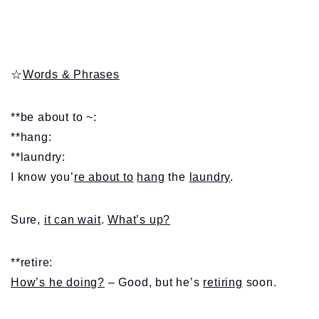
☆
Words & Phrases
**be about to ~:
**hang:
**laundry:
I know you’
re about to
hang
the
laundry
.
Sure,
it can wait
.
What’s up?
**retire:
How’s he doing?
– Good, but he’s
retiring
soon.