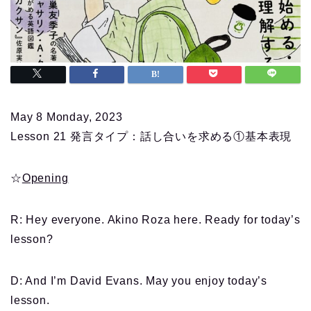
May 8 Monday, 2023
Lesson 21 発言タイプ：話し合いを求める①基本表現
☆
Opening
R: Hey everyone. Akino Roza here. Ready for today’s
lesson?
D: And I’m David Evans. May you enjoy today’s
lesson.