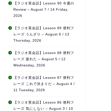
仕事と両立すること
無理なく続けられ、自然とモ
【ラジオ英会話】Lesson 90 今週の
した。
チベーションの維持につなが
Review – August 7 / 14 Friday,
ど目標がある方、サ
っています。
2026
受けながら進めたい
すめです！
また、ただ宿題を出すだけで
なく、学習の進み具合や弱点
【ラジオ英会話】Lesson 89 便利フ
をしっかり見て内容を調整し
レーズ うんざり – August 6 / 13
てくれるため、「ちゃんと見
Thursday, 2026
てもらえている」という安心
感があります。
【ラジオ英会話】Lesson 88 便利フ
料金も他の英会話スクールと
レーズ 疲れた – August 5 / 12
比べてかなり良心的で、内容
Wednesday, 2026
を考えるとコストパフォーマ
ンスはとても高いと感じてい
【ラジオ英会話】Lesson 87 便利フ
ます。
レーズ これで決まりだ – August 4 /
何より、先生の生徒に対する
11 Tuesday, 2026
熱意が本当に伝わってきて、
「この先生のもとでなら頑張
【ラジオ英会話】Lesson 86 便利フ
れる」と思える環境です。本
レーズ 気にしない – August 3 / 10
気で英語力を伸ばしたい方に