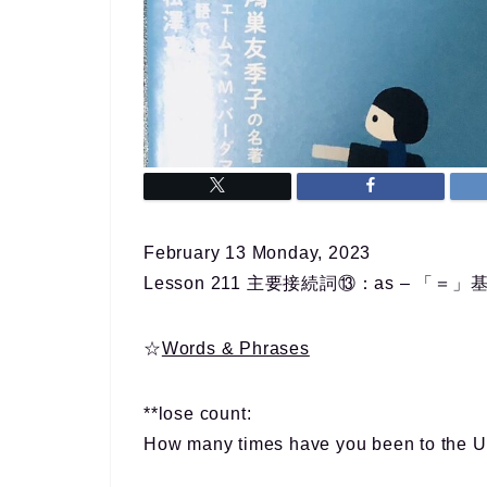
February 13 Monday, 2023
Lesson 211 主要接続詞⑬：as – 「
☆
Words & Phrases
**lose count:
How many times have you been to the U