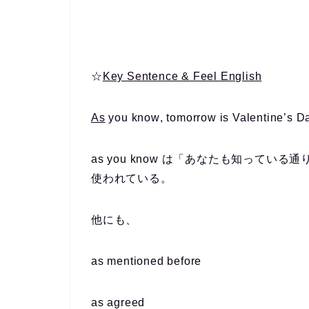
☆
Key Sentence & Feel English
As
you know
, tomorrow is Valentine’s D
as you know
は「あなたも知っている通り
使われている。
他にも、
as mentioned before
as agreed