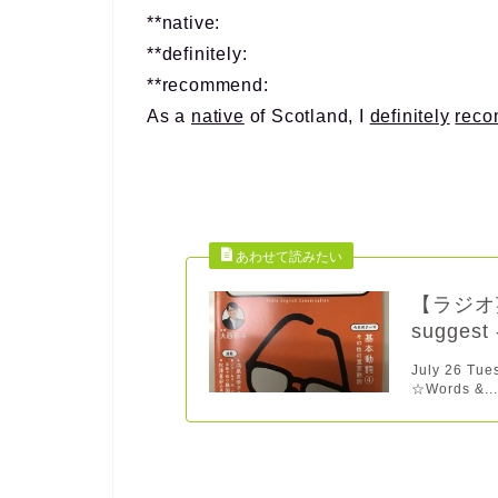
**native:
**definitely:
**recommend:
As a
native
of Scotland, I
definitely
rec
【ラジオ英
suggest 
July 26 Tu
☆Words &..