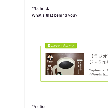
**behind:
What’s that
behind
you?
【ラジオ英
ジ - Sep
September 
☆Words &..
**notice: