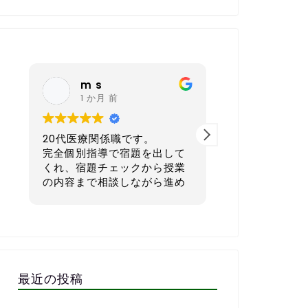
 s
nagoya sh
 か月 前
6 か月 前
療関係職です。
40代 会社経営者です。
指導で宿題を出して
本気で英語を学びたい方にと
題チェックから授業
てもおすすめの英会話スクー
で相談しながら進め
ルです。
き、まさに求めてい
ルでした。
一番良いと感じているのは、
師とzoomで繋いだ
宿題を一人ひとりのレベルや
もしていただき、そ
生活リズムに合わせてカスタ
こしを資料としてい
マイズして出してくれる点で
ので復習にも役立ち
す。1週間で「頑張ればでき
最近の投稿
る」「少しチャレンジング」
しながら進めるので
な量に設定してくれるので、