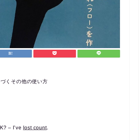
なんとか
ができま
英会話な
ポートを
方におす
＝」基づくその他の使い方
K? – I’ve
lost count
.