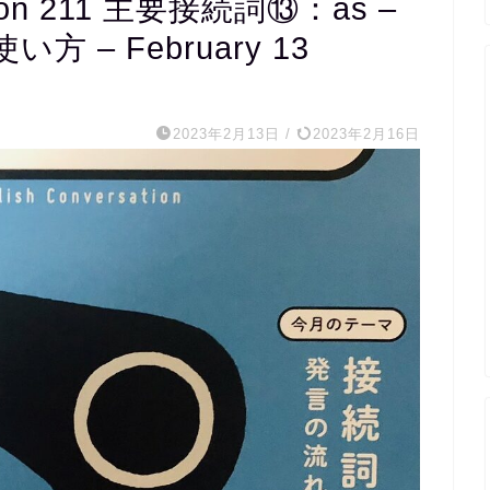
n 211 主要接続詞⑬：as –
– February 13
m
2023年2月13日
/
2023年2月16日
1
20代医
完全個別
くれ、宿
の内容ま
ていただ
たスクー
外国人講
レッスン
の文字起
ただける
ます。
毎週相談