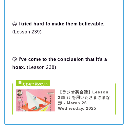
④
I tried hard to make them believable.
(Lesson 239)
⑤
I’ve come to the conclusion that it’s a
hoax.
(Lesson 238)
【ラジオ英会話】Lesson
238 it を用いたさまざまな
形 - March 26
Wednesday, 2025