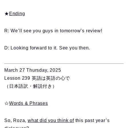
★
Ending
R: We’ll see you guys in tomorrow’s review!
D: Looking forward to it. See you then.
March 27 Thursday, 2025
Lesson 239 英語は英語の心で
（日本語訳・解説付き）
☆
Words & Phrases
So, Roza,
what did you think of
this past year’s