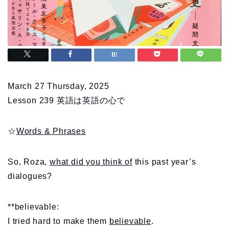
March 27 Thursday, 2025
Lesson 239 英語は英語の心で
☆
Words & Phrases
So, Roza,
what did you think of
this past year’s
dialogues?
**believable:
I tried hard to make them
believable
.