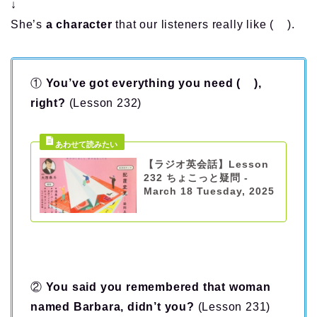
↓
She’s
a character
that our listeners really like ( ).
①
You’ve got everything you need ( ),
right?
(Lesson 232)
【ラジオ英会話】Lesson
232 ちょこっと疑問 -
March 18 Tuesday, 2025
②
You said you remembered that woman
named Barbara, didn’t you?
(Lesson 231)