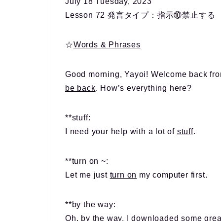
July 18 Tuesday, 2023
Lesson 72 発言タイプ：指示⑩禁止する
☆
Words & Phrases
Good morning, Yayoi! Welcome back fro
be back
. How’s everything here?
**stuff:
I need your help with a lot of
stuff
.
**turn on ~:
Let me just
turn on
my computer first.
**by the way:
Oh,
by the way
, I downloaded some great