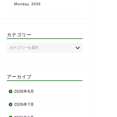
Monday, 2026
は、心からおすすめしたいス
また、
クールです。
で、
私のレ
状況に
のがと
「つい
カテゴリー
いかれ
ありま
英語に
心者の
めした
半年前
われる
アーカイブ
い、満
りがとう
2026年8月
2026年7月