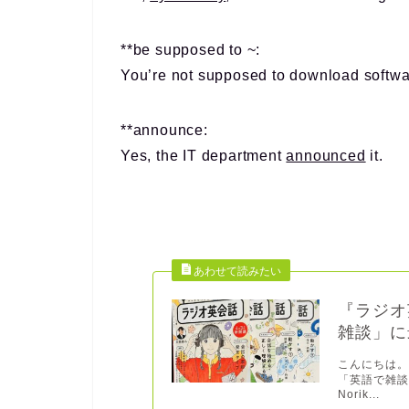
**be supposed to ~:
You’re not supposed to download softwar
**announce:
Yes, the IT department
announced
it.
『ラジオ
雑談」に
こんにちは。
「英語で雑
Norik...