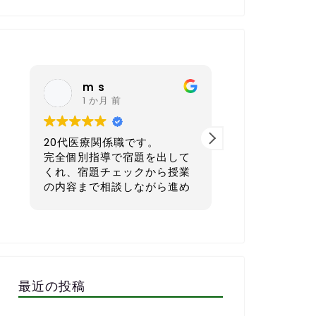
nagoya sh
6 か月 前
。
40代 会社経営者です。
30代後
出して
本気で英語を学びたい方にと
ス業）
ら授業
てもおすすめの英会話スクー
ら進め
ルです。
正直に
めてい
語が初
一番良いと感じているのは、
単な会
で繋いだ
宿題を一人ひとりのレベルや
でした
き、そ
生活リズムに合わせてカスタ
子供の
してい
マイズして出してくれる点で
強して
役立ち
す。1週間で「頑張ればでき
さら無
最近の投稿
る」「少しチャレンジング」
もあり
るので
な量に設定してくれるので、