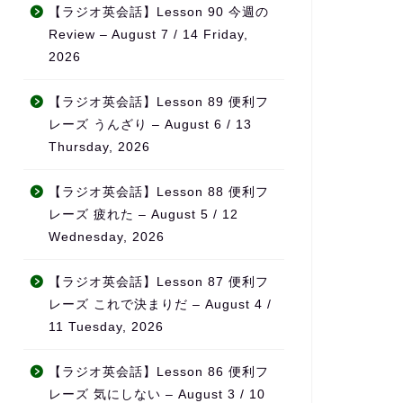
ること
無理なく続けられ、自然とモ
それで
【ラジオ英会話】Lesson 90 今週の
チベーションの維持につなが
半年が
Review – August 7 / 14 Friday,
方、サ
っています。
を感じ
2026
めたい
単語も
また、ただ宿題を出すだけで
話なら
なく、学習の進み具合や弱点
になり
【ラジオ英会話】Lesson 89 便利フ
をしっかり見て内容を調整し
レーズ うんざり – August 6 / 13
てくれるため、「ちゃんと見
特に良
Thursday, 2026
てもらえている」という安心
先生が
感があります。
事をさ
に、
【ラジオ英会話】Lesson 88 便利フ
料金も他の英会話スクールと
日本の
レーズ 疲れた – August 5 / 12
比べてかなり良心的で、内容
に使え
Wednesday, 2026
を考えるとコストパフォーマ
ること
ンスはとても高いと感じてい
【ラジオ英会話】Lesson 87 便利フ
ます。
旅行・
リアル
レーズ これで決まりだ – August 4 /
何より、先生の生徒に対する
が中心
11 Tuesday, 2026
熱意が本当に伝わってきて、
「勉強
「この先生のもとでなら頑張
覚」が
【ラジオ英会話】Lesson 86 便利フ
れる」と思える環境です。本
ます。
レーズ 気にしない – August 3 / 10
気で英語力を伸ばしたい方に