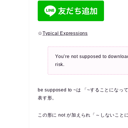
☆
Typical Expressions
You’re not supposed to download
risk.
be supposed to ~は 「~するこ
表す形。
この形に not が加えられ「～しないこ