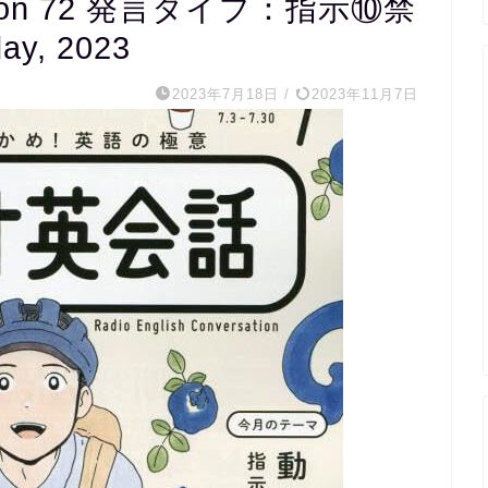
on 72 発言タイプ：指示⑩禁
ay, 2023
2023年7月18日
/
2023年11月7日
m s
1 か月 前
20代医療関係職です
完全個別指導で宿題を
くれ、宿題チェックか
の内容まで相談しなが
ていただき、まさに求
たスクールでした。
外国人講師とzoom
レッスンもしていただ
の文字起こしを資料と
ただけるので復習にも
ます。
毎週相談しながら進め