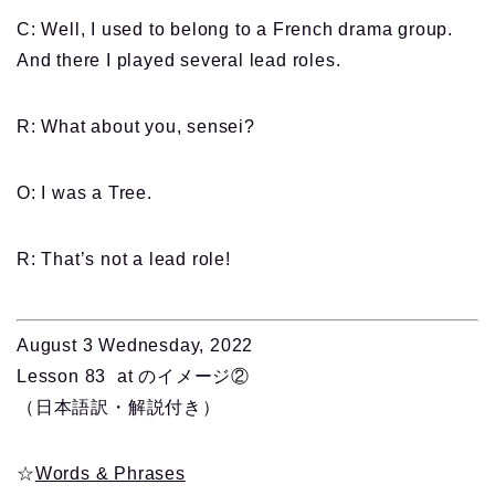
C: Well, I used to belong to a French drama group.
And there I played several lead roles.
R: What about you, sensei?
O: I was a Tree.
R: That’s not a lead role!
August 3 Wednesday, 2022
Lesson 83 at のイメージ②
（日本語訳・解説付き）
☆
Words & Phrases