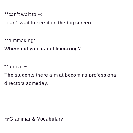
**can’t wait to ~:
I can’t wait to see it on the big screen.
**filmmaking:
Where did you learn filmmaking?
**aim at ~:
The students there aim at becoming professional
directors someday.
☆
Grammar & Vocabulary