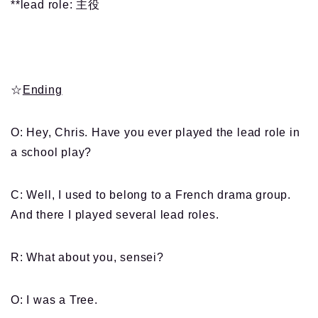
**lead role: 主役
☆
Ending
O: Hey, Chris. Have you ever played the lead role in
a school play?
C: Well, I used to belong to a French drama group.
And there I played several lead roles.
R: What about you, sensei?
O: I was a Tree.