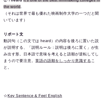
② I
heard
it’s one of the best filmmaking colleges in
the world
.
（それは世界で最も優れた映画制作大学の一つだと聞
いています）
リポート文
動詞句（この文では heard）の内容を後ろに置いた説
が説明する、「説明ルール：説明は後ろに置く」が生
み出す形。日本語で意味を考えると語順が逆転してし
まうので要注意。
英語の語順をしっかり意識する
こ
と。
☆
Key Sentence & Feel English