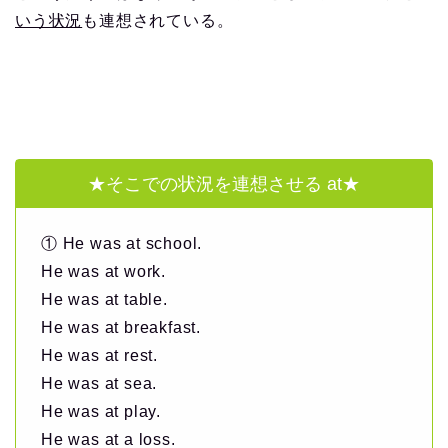
いう状況
も連想されている。
★そこでの状況を連想させる at★
① He was at school.
He was at work.
He was at table.
He was at breakfast.
He was at rest.
He was at sea.
He was at play.
He was at a loss.