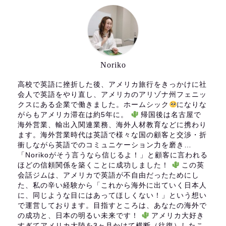
Noriko
高校で英語に挫折した後、アメリカ旅行をきっかけに社
会人で英語をやり直し、アメリカのアリゾナ州フェニッ
クスにある企業で働きました。ホームシック
になりな
がらもアメリカ滞在は約5年に。
帰国後は名古屋で
海外営業、輸出入関連業務、海外人材教育などに携わり
ます。海外営業時代は英語で様々な国の顧客と交渉・折
衝しながら英語でのコミュニケーション力を磨き…
「Norikoがそう言うなら信じるよ！」と顧客に言われる
ほどの信頼関係を築くことに成功しました！
この英
会話ジムは、アメリカで英語が不自由だったためにし
た、私の辛い経験から「これから海外に出ていく日本人
に、同じような目にはあってほしくない！」という想い
で運営しております。目指すところは、あなたの海外で
の成功と、日本の明るい未来です！
アメリカ大好き
すぎてアメリカ大陸を3ヶ月かけて横断（往復）したこ