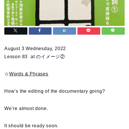
August 3 Wednesday, 2022
Lesson 83 at のイメージ②
☆
Words & Phrases
How’s the editing of the documentary going?
We’re almost done.
It should be ready soon.