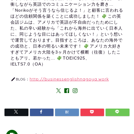
衝しながら英語でのコミュニケーション力を磨き…
「Norikoがそう言うなら信じるよ！」と顧客に言われる
ほどの信頼関係を築くことに成功しました！
この英
会話ジムは、アメリカで英語が不自由だったためにし
た、私の辛い経験から「これから海外に出ていく日本人
に、同じような目にはあってほしくない！」という想い
で運営しております。目指すところは、あなたの海外で
の成功と、日本の明るい未来です！
アメリカ大好き
すぎてアメリカ大陸を3ヶ月かけて横断（往復）したこ
ともアリ。若かった…
TOEIC925、
IELTS7.0（OA）
http://businessenglishnagoya.work
BLOG：