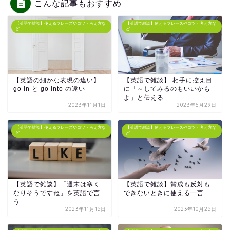
こんな記事もおすすめ
【英語で雑談】使えるフレーズやコツ・考え方な
【英語で雑談】使えるフレーズやコツ・考え方な
ど
ど
【英語の細かな表現の違い】
【英語で雑談】 相手に控え目
go in と go into の違い
に「～してみるのもいいかも
よ」と伝える
2023年11月1日
2023年6月29日
【英語で雑談】使えるフレーズやコツ・考え方な
【英語で雑談】使えるフレーズやコツ・考え方な
ど
ど
【英語で雑談】賛成も反対も
【英語で雑談】「週末は寒く
できないときに使える一言
なりそうですね」を英語で言
う
2023年11月15日
2023年10月25日