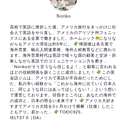
Noriko
高校で英語に挫折した後、アメリカ旅行をきっかけに社
会人で英語をやり直し、アメリカのアリゾナ州フェニッ
クスにある企業で働きました。ホームシック
になりな
がらもアメリカ滞在は約5年に。
帰国後は名古屋で
海外営業、輸出入関連業務、海外人材教育などに携わり
ます。海外営業時代は英語で様々な国の顧客と交渉・折
衝しながら英語でのコミュニケーション力を磨き…
「Norikoがそう言うなら信じるよ！」と顧客に言われる
ほどの信頼関係を築くことに成功しました！
この英
会話ジムは、アメリカで英語が不自由だったためにし
た、私の辛い経験から「これから海外に出ていく日本人
に、同じような目にはあってほしくない！」という想い
で運営しております。目指すところは、あなたの海外で
の成功と、日本の明るい未来です！
アメリカ大好き
すぎてアメリカ大陸を3ヶ月かけて横断（往復）したこ
ともアリ。若かった…
TOEIC925、
IELTS7.0（OA）