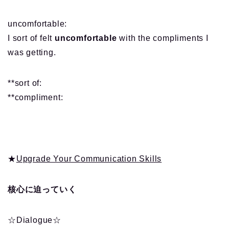
uncomfortable:
I sort of felt
uncomfortable
with the compliments I
was getting.
**sort of:
**compliment:
★
Upgrade Your Communication Skills
核心に迫っていく
☆Dialogue☆