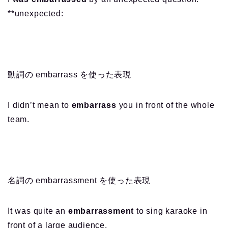
**unexpected:
動詞の embarrass を使った表現
I didn’t mean to
embarrass
you in front of the whole
team.
名詞の embarrassment を使った表現
It was quite an
embarrassment
to sing karaoke in
front of a large audience.