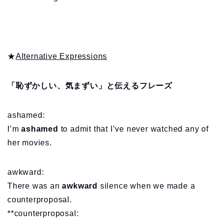
★
Alternative Expressions
「恥ずかしい、気まずい」と伝えるフレーズ
ashamed:
I’m
ashamed
to admit that I’ve never watched any of
her movies.
awkward:
There was an
awkward
silence when we made a
counterproposal.
**counterproposal: