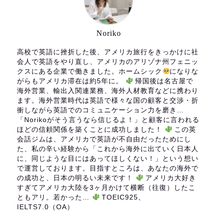
Noriko
高校で英語に挫折した後、アメリカ旅行をきっかけに社
会人で英語をやり直し、アメリカのアリゾナ州フェニッ
クスにある企業で働きました。ホームシック
になりな
がらもアメリカ滞在は約5年に。
帰国後は名古屋で
海外営業、輸出入関連業務、海外人材教育などに携わり
ます。海外営業時代は英語で様々な国の顧客と交渉・折
衝しながら英語でのコミュニケーション力を磨き…
「Norikoがそう言うなら信じるよ！」と顧客に言われる
ほどの信頼関係を築くことに成功しました！
この英
会話ジムは、アメリカで英語が不自由だったためにし
た、私の辛い経験から「これから海外に出ていく日本人
に、同じような目にはあってほしくない！」という想い
で運営しております。目指すところは、あなたの海外で
の成功と、日本の明るい未来です！
アメリカ大好き
すぎてアメリカ大陸を3ヶ月かけて横断（往復）したこ
ともアリ。若かった…
TOEIC925、
IELTS7.0（OA）