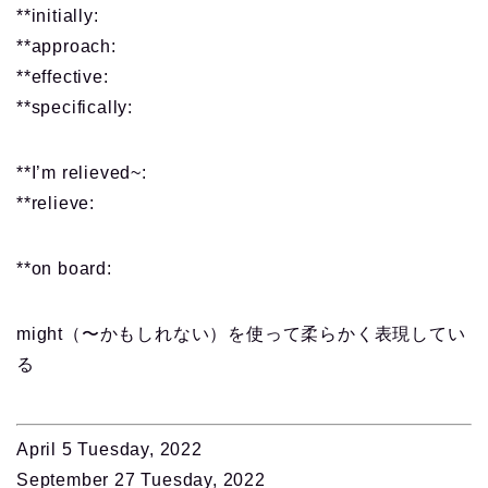
**initially:
**approach:
**effective:
**specifically:
**I’m relieved~:
**relieve:
**on board:
might（〜かもしれない）を使って柔らかく表現してい
る
April 5 Tuesday, 2022
September 27 Tuesday, 2022