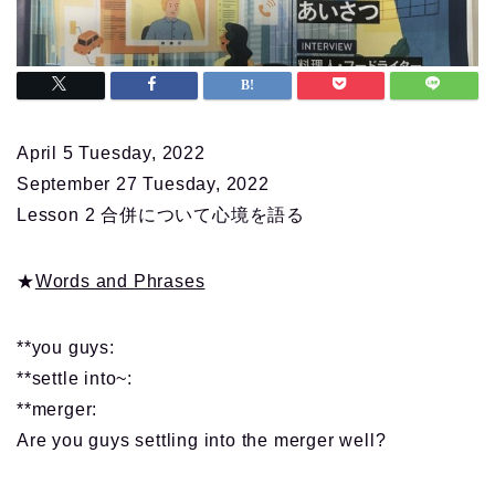
April 5 Tuesday, 2022
September 27 Tuesday, 2022
Lesson 2 合併について心境を語る
★
Words and Phrases
**you guys:
**settle into~:
**merger:
Are you guys settling into the merger well?