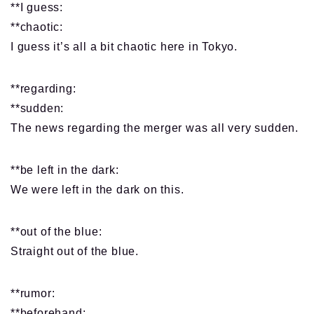
**I guess:
**chaotic:
I guess it’s all a bit chaotic here in Tokyo.
**regarding:
**sudden:
The news regarding the merger was all very sudden.
**be left in the dark:
We were left in the dark on this.
**out of the blue:
Straight out of the blue.
**rumor:
**beforehand: