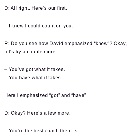
D: All right. Here’s our first,
– I knew I could count on you.
R: Do you see how David emphasized “knew”? Okay,
let’s try a couple more,
– You’ve got what it takes.
– You have what it takes.
Here I emphasized “got” and “have”
D: Okay? Here’s a few more,
– You’re the best coach there is.