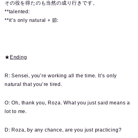
その役を得たのも当然の成り行きです。
**talented:
**it’s only natural + 節:
★
Ending
R: Sensei, you’re working all the time. It’s only
natural that you’re tired.
O: Oh, thank you, Roza. What you just said means a
lot to me.
D: Roza, by any chance, are you just practicing?