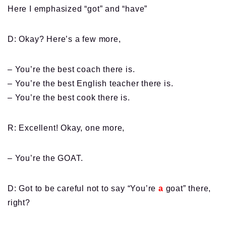
Here I emphasized “got” and “have”
D: Okay? Here’s a few more,
– You’re the best coach there is.
– You’re the best English teacher there is.
– You’re the best cook there is.
R: Excellent! Okay, one more,
– You’re the GOAT.
D: Got to be careful not to say “You’re
a
goat” there,
right?