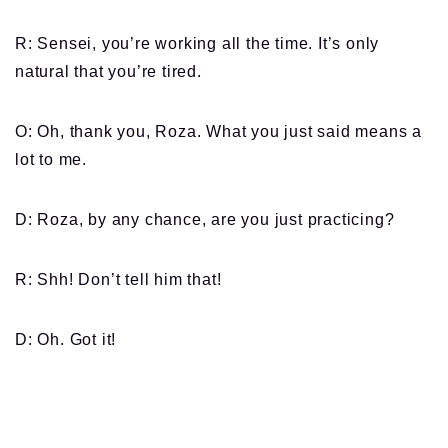
R: Sensei, you’re working all the time. It’s only
natural that you’re tired.
O: Oh, thank you, Roza. What you just said means a
lot to me.
D: Roza, by any chance, are you just practicing?
R: Shh! Don’t tell him that!
D: Oh. Got it!