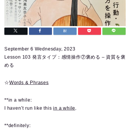
September 6 Wednesday, 2023
Lesson 103 発言タイプ：感情操作⑦褒める – 資質を褒
める
☆
Words & Phrases
**in a while:
I haven’t run like this
in a while
.
**definitely: