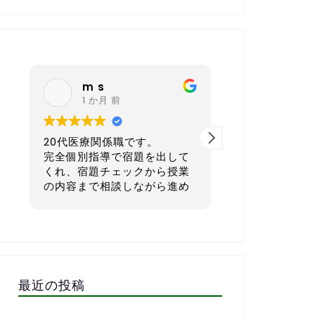
m s
nagoy
1 か月 前
6 か月 
20代医療関係職です。
40代 会社経
完全個別指導で宿題を出して
本気で英語を学
くれ、宿題チェックから授業
てもおすすめの
の内容まで相談しながら進め
ルです。
ていただき、まさに求めてい
たスクールでした。
一番良いと感じ
外国人講師とzoomで繋いだ
宿題を一人ひと
レッスンもしていただき、そ
生活リズムに合
の文字起こしを資料としてい
マイズして出し
ただけるので復習にも役立ち
す。1週間で「
最近の投稿
ます。
る」「少しチャ
毎週相談しながら進めるので
な量に設定して