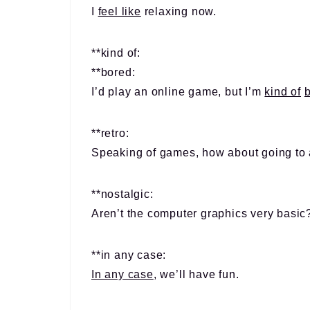
I
feel like
relaxing now.
**kind of:
**bored:
I’d play an online game, but I’m
kind of
**retro:
Speaking of games, how about going to
**nostalgic:
Aren’t the computer graphics very basic?
**in any case:
In any case
, we’ll have fun.