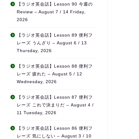
なんとか仕事と両立すること
無理なく続けら
【ラジオ英会話】Lesson 90 今週の
ができました。
チベーションの
Review – August 7 / 14 Friday,
英会話など目標がある方、サ
っています。
2026
ポートを受けながら進めたい
方におすすめです！
また、ただ宿題
なく、学習の進
【ラジオ英会話】Lesson 89 便利フ
をしっかり見て
レーズ うんざり – August 6 / 13
てくれるため、
Thursday, 2026
てもらえている
感があります。
【ラジオ英会話】Lesson 88 便利フ
料金も他の英会
レーズ 疲れた – August 5 / 12
比べてかなり良
Wednesday, 2026
を考えるとコス
ンスはとても高
【ラジオ英会話】Lesson 87 便利フ
ます。
レーズ これで決まりだ – August 4 /
何より、先生の
11 Tuesday, 2026
熱意が本当に伝
「この先生のも
【ラジオ英会話】Lesson 86 便利フ
れる」と思える
レーズ 気にしない – August 3 / 10
気で英語力を伸