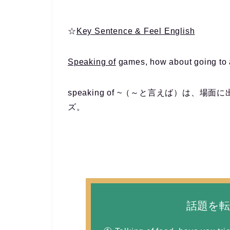
☆
Key Sentence & Feel English
Speaking of
games, how about going to a
speaking of ~（～と言えば）は
ズ。
話題を