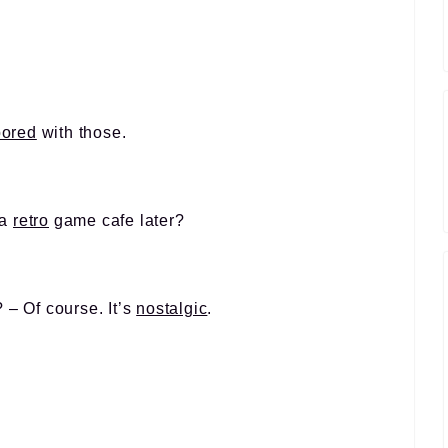
bored
with those.
 a
retro
game cafe later?
 – Of course. It’s
nostalgic
.