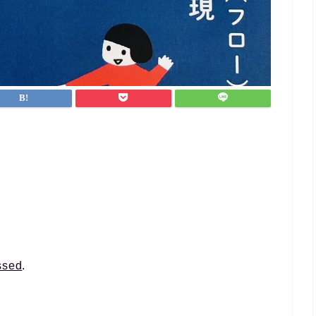
ssed
.