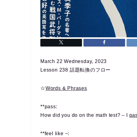
March 22 Wednesday, 2023
Lesson 238 話題転換のフロー
☆
Words & Phrases
**pass:
How did you do on the math test? – I
pa
**feel like ~: