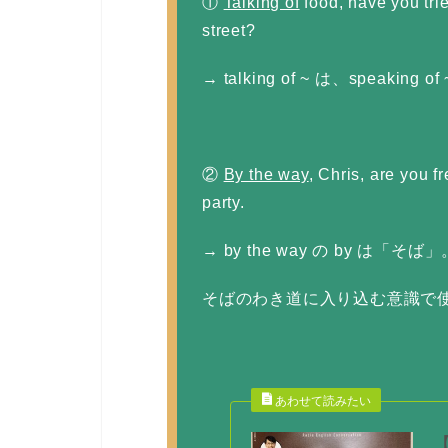
①
Talking of
food, have you tri
street?
→ talking of ~ は、speaki
②
By the way
, Chris, are you 
party.
→ by the way の by は「
そばのわき道に入り込む意識で
【