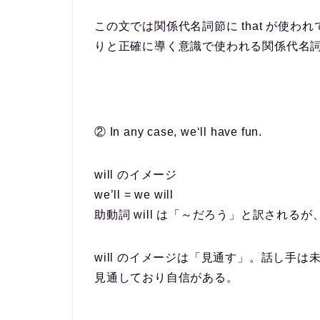
この文では関係代名詞節に that が使わ
りと正確に導く意識で使われる関係代名
② In any case, we
‘ll
have fun.
will のイメージ
we’ll = we will
助動詞 will は「～だろう」と訳され
will のイメージは「見通す」。話し手は未
見通しており自信がある。