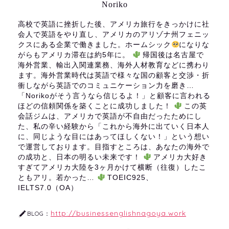
Noriko
高校で英語に挫折した後、アメリカ旅行をきっかけに社
会人で英語をやり直し、アメリカのアリゾナ州フェニッ
クスにある企業で働きました。ホームシック
になりな
がらもアメリカ滞在は約5年に。
帰国後は名古屋で
海外営業、輸出入関連業務、海外人材教育などに携わり
ます。海外営業時代は英語で様々な国の顧客と交渉・折
衝しながら英語でのコミュニケーション力を磨き…
「Norikoがそう言うなら信じるよ！」と顧客に言われる
ほどの信頼関係を築くことに成功しました！
この英
会話ジムは、アメリカで英語が不自由だったためにし
た、私の辛い経験から「これから海外に出ていく日本人
に、同じような目にはあってほしくない！」という想い
で運営しております。目指すところは、あなたの海外で
の成功と、日本の明るい未来です！
アメリカ大好き
すぎてアメリカ大陸を3ヶ月かけて横断（往復）したこ
ともアリ。若かった…
TOEIC925、
IELTS7.0（OA）
http://businessenglishnagoya.work
BLOG：