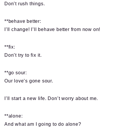
Don’t rush things.
**behave better:
I’ll change! I’ll behave better from now on!
**fix:
Don’t try to fix it.
**go sour:
Our love’s gone sour.
I’ll start a new life. Don’t worry about me.
**alone:
And what am I going to do alone?