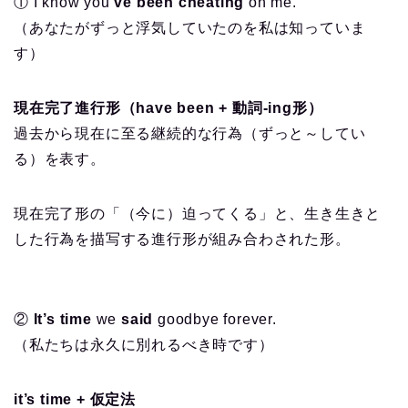
① I know you
’ve been cheating
on me.
（あなたがずっと浮気していたのを私は知っていま
す）
現在完了進行形（have been + 動詞-ing形）
過去から現在に至る継続的な行為（ずっと～してい
る）を表す。
現在完了形の「（今に）迫ってくる」と、生き生きと
した行為を描写する進行形が組み合わされた形。
②
It’s time
we
said
goodbye forever.
（私たちは永久に別れるべき時です）
it’s time + 仮定法