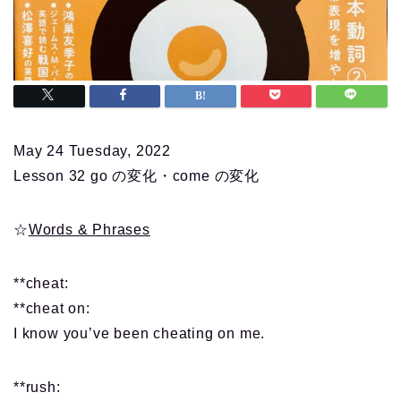
May 24 Tuesday, 2022
Lesson 32 go の変化・come の変化
☆
Words & Phrases
**cheat:
**cheat on:
I know you’ve been cheating on me.
**rush: