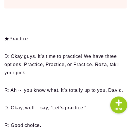
About us
コース・料金
★
Practice
よくある質問
D: Okay guys. It’s time to practice! We have three
options: Practice, Practice, or Practice. Roza, take
無料体験
your pick.
R: Ah ~, you know what. It’s totally up to you, David.
D: Okay, well. I say, “Let’s practice.”
MENU
R: Good choice.