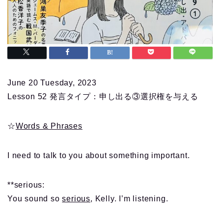
June 20 Tuesday, 2023
Lesson 52 発言タイプ：申し出る③選択権を与える
☆
Words & Phrases
I need to talk to you about something important.
**serious:
You sound so
serious
, Kelly. I’m listening.