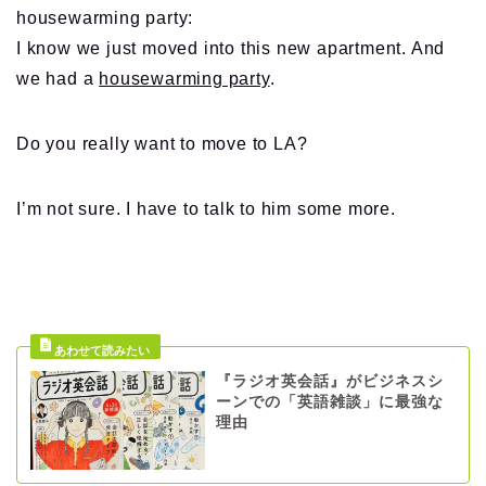
housewarming party:
I know we just moved into this new apartment. And
we had a
housewarming party
.
Do you really want to move to LA?
I’m not sure. I have to talk to him some more.
『ラジオ英会話』がビジネスシ
ーンでの「英語雑談」に最強な
理由