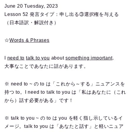
June 20 Tuesday, 2023
Lesson 52 発言タイプ：申し出る③選択権を与える
（日本語訳・解説付き）
☆
Words & Phrases
I
need to
talk to you
about
something important
.
大事なことであなたに話があります。
※ need to ~ の to は「これから～する」ニュアンスを
持つ to。I need to talk to you は「私はあなたに（これ
から）話す必要がある」です！
※ talk to you ~ の to は you を軽く指し示しているイ
メージ。talk to you は「あなたと話す」と軽いニュア