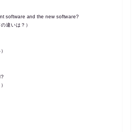
ent software and the new software?
アの違いは？）
い）
d?
？）