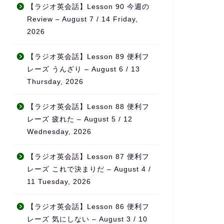
なんとか仕事と両立すること
無理なく続けら
【ラジオ英会話】Lesson 90 今週の
ができました。
チベーションの
Review – August 7 / 14 Friday,
英会話など目標がある方、サ
っています。
2026
ポートを受けながら進めたい
方におすすめです！
また、ただ宿題
なく、学習の進
【ラジオ英会話】Lesson 89 便利フ
をしっかり見て
レーズ うんざり – August 6 / 13
てくれるため、
Thursday, 2026
てもらえている
感があります。
【ラジオ英会話】Lesson 88 便利フ
料金も他の英会
レーズ 疲れた – August 5 / 12
比べてかなり良
Wednesday, 2026
を考えるとコス
ンスはとても高
【ラジオ英会話】Lesson 87 便利フ
ます。
レーズ これで決まりだ – August 4 /
何より、先生の
11 Tuesday, 2026
熱意が本当に伝
「この先生のも
【ラジオ英会話】Lesson 86 便利フ
れる」と思える
レーズ 気にしない – August 3 / 10
気で英語力を伸