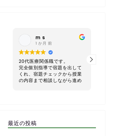
m s
nagoy
1 か月 前
6 か月 
20代医療関係職です。
40代 会社経
完全個別指導で宿題を出して
本気で英語を学
くれ、宿題チェックから授業
てもおすすめの
の内容まで相談しながら進め
ルです。
ていただき、まさに求めてい
たスクールでした。
一番良いと感じ
外国人講師とzoomで繋いだ
宿題を一人ひと
レッスンもしていただき、そ
生活リズムに合
の文字起こしを資料としてい
マイズして出し
ただけるので復習にも役立ち
す。1週間で「
最近の投稿
ます。
る」「少しチャ
毎週相談しながら進めるので
な量に設定して