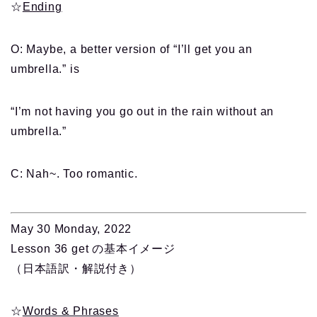
☆
Ending
O: Maybe, a better version of “I’ll get you an
umbrella.” is
“I’m not having you go out in the rain without an
umbrella.”
C: Nah~. Too romantic.
May 30 Monday, 2022
Lesson 36 get の基本イメージ
（日本語訳・解説付き）
☆
Words & Phrases