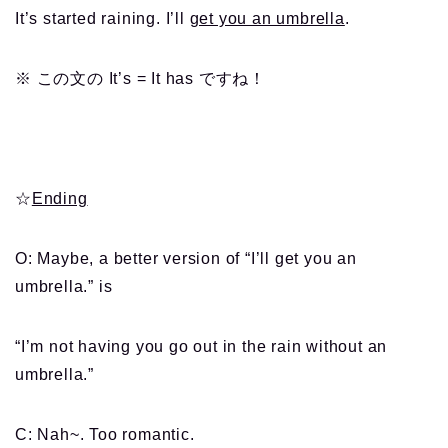
It’s started raining. I’ll
get you an umbrella
.
※ この文の It’s = It has ですね！
☆
Ending
O: Maybe, a better version of “I’ll get you an
umbrella.” is
“I’m not having you go out in the rain without an
umbrella.”
C: Nah~. Too romantic.