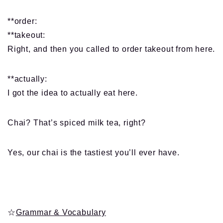
**order:
**takeout:
Right, and then you called to order takeout from here.
**actually:
I got the idea to actually eat here.
Chai? That’s spiced milk tea, right?
Yes, our chai is the tastiest you’ll ever have.
☆
Grammar & Vocabulary