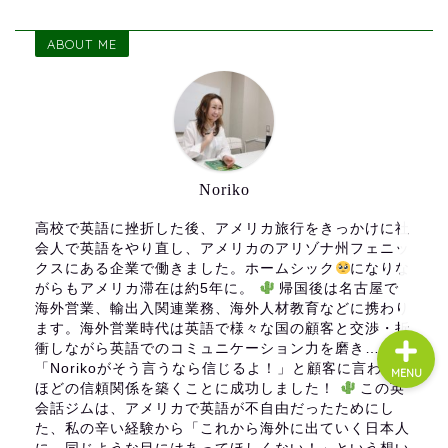
ABOUT ME
About us
コース・料金
よくある質問
Noriko
高校で英語に挫折した後、アメリカ旅行をきっかけに社
無料体験
会人で英語をやり直し、アメリカのアリゾナ州フェニッ
クスにある企業で働きました。ホームシック
になりな
がらもアメリカ滞在は約5年に。
帰国後は名古屋で
海外営業、輸出入関連業務、海外人材教育などに携わり
ます。海外営業時代は英語で様々な国の顧客と交渉・折
衝しながら英語でのコミュニケーション力を磨き…
「Norikoがそう言うなら信じるよ！」と顧客に言われる
MENU
ほどの信頼関係を築くことに成功しました！
この英
会話ジムは、アメリカで英語が不自由だったためにし
た、私の辛い経験から「これから海外に出ていく日本人