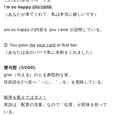
I’
m so happy
you came
.
（あなたが来てくれて、私は本当に嬉しいです）
am so happy の内容を you came が説明している。
② You gave
me
your card
at that bar.
（あなたはあのバーで私に名刺をくれました）
授与型（SVOO）
give（与える）のとる典型的な形。
目的語を2つ並べ「～に」「…を」を意味している。
順序を変えてはダメ！
英語は「配置の言葉」なので「位置」が意味を担って
いる。