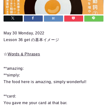
May 30 Monday, 2022
Lesson 36 get の基本イメージ
☆
Words & Phrases
**amazing:
**simply:
The food here is amazing, simply wonderful!
**card:
You gave me your card at that bar.